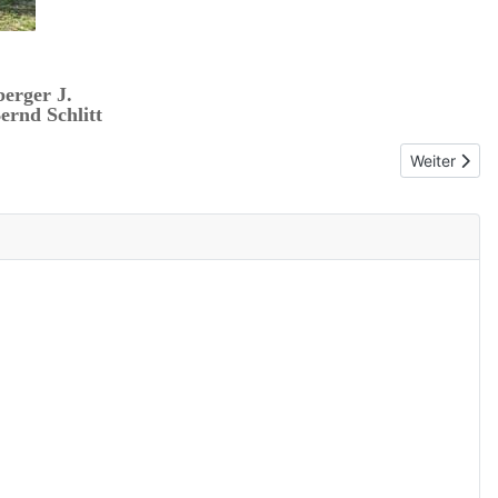
berger J.
ernd Schlitt
Nächster Be
Weiter