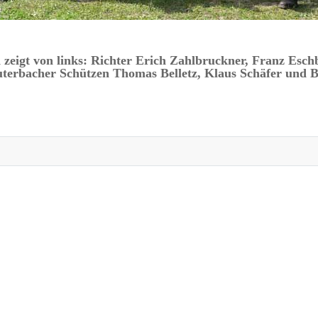
 zeigt von links: Richter Erich Zahlbruckner, Franz Esch
terbacher Schützen Thomas Belletz, Klaus Schäfer und B
rfolgreich auf der Landesmeisterschaft Skeet 2005 in Wiesbaden