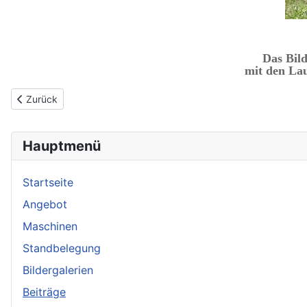
Das Bild
mit den Lau
Vorheriger Beitrag: Wurfscheibenschützen des SSV Lauterbach e
Zurück
Hauptmenü
Startseite
Angebot
Maschinen
Standbelegung
Bildergalerien
Beiträge