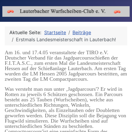
Aktuelle Seite:
Startseite
Beiträge
Erstmals Landesmeisterschaft in Lauterbach!
Am 16. und 17.4.05 veranstaltete der TIRO e.V.
Deutscher Verband für das Jagdparcoursschießen der
F.I.T.A.S.C., zum ersten Mal die Landesmeisterschaft
Hessen auf der Schießanlage Lauterbach. Am ersten Tag
wurden die LM Hessen 2005 Jagdparcours bestritten, am
zweiten Tag die LM Compactparcours.
Was versteht man nun unter ‚Jagdparcours'? Er wird in
Rotten zu jeweils 6 Schützen geschossen. Ein Parcours
besteht aus 25 Tauben (Wurfscheiben), welche aus
unterschiedlichen Richtungen, Winkeln,
Geschwindigkeiten, als Einzeltauben oder Doubletten
geworfen werden. Diese Disziplin soll die Bejagung von
Flugwild simulieren. Die Wurfscheiben sind auf
unterschiedlichen Ständen zu beschießen.
Compactparcours'ist eine vereinfachte Form des