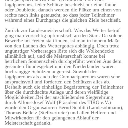
Jagdparcours. Jeder Schütze beschießt nur eine Taube
oder Doublette, danach werden die Plätze um einen von
rechts nach links getauscht, so dass jeder Teilnehmer
während eines Durchgangs die gleichen Ziele beschießt.
Zurück zur Landesmeisterschaft: Was das Wetter betraf
ging man vorsichtig optimistisch an den Start. Da solche
Bewerbe im Freien stattfinden, ist man in hohem Maße
von den Launen des Wettergottes abhängig. Doch trotz
ungünstiger Vorhersagen löste sich die Wolkendecke
allmählich auf, und die Meisterschaft konnte bei
herrlichem Sonnenschein durchgeführt werden.Aus dem
gesamten Bundesgebiet und den Niederlanden waren
hochrangige Schützen angereist. Sowohl der
Jagdparcours als auch der Compactparcours waren sehr
anspruchsvoll und forderten den Schützen alles ab.
Deshalb auch die einhellige Begeisterung der Teilnehmer
über die durchdachte Anlage und deren vielfältige
Möglichkeiten.Bei der anschließenden Siegerehrung
durch Alfons-Josef Wolf (Präsident des TIRO e.V.)
wurde den Organisatoren Bernd Schlitt (Landesobmann),
Thomas Belletz (Stellvertreter) und allen Helfern und
Mitwirkenden für den gelungenen Ablauf der
Meisterschaft gedankt.