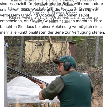
Klasse Senioren: 1. Belletz Thomas, 2. Plachetka
sind essenziell für den Betrieb der Seite, während andere
Norbert, 3. Koch Claus
Klasse Veteranen I: 1. Willms Ewald, 2. Derenowski
uns helfen, diese Website und die Nutzererfahrung zu
Heinrich, 3. Fischer Johann
verbessern (Tracking Cookies). Sie können selbst
Klasse Veteranen II: 1. Oosterveen Hans, 2. Bartels
entscheiden, ob Sie die Cookies zulassen möchten. Bitte
Josef, 3. Brandt Günter
beachten Sie, dass bei einer Ablehnung womöglich nicht
mehr alle Funktionalitäten der Seite zur Verfügung stehen.
Akzeptieren
Ablehnen