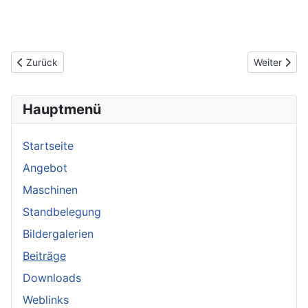
Vorheriger Beitrag: BDS Landespokal Hessen 9. und 10.9.2017
Nächster Be
Zurück
Weiter
Hauptmenü
Startseite
Angebot
Maschinen
Standbelegung
Bildergalerien
Beiträge
Downloads
Weblinks